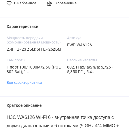
В избранное
В сравнение
Характеристики
Мощность передачи
Артикул
(комбинированная мощность)
EWP-WA6126
2,4ГГц - 23 дБм; 5ГГц - 26дБм
LAN порты
Рабочие частоты
1 порт 100/1000M/2,5G (POE
802.11ax/ ac/n/a: 5,725 -
802.3at); 1 ..
5,850 ГГц; 5,4..
Все характеристики
Краткое описание
H3C WA6126 Wi-Fi 6 - внутренняя точка досту
па с
двумя диапазонами и 6 потоками
(5 GHz 4*4 MIMO +