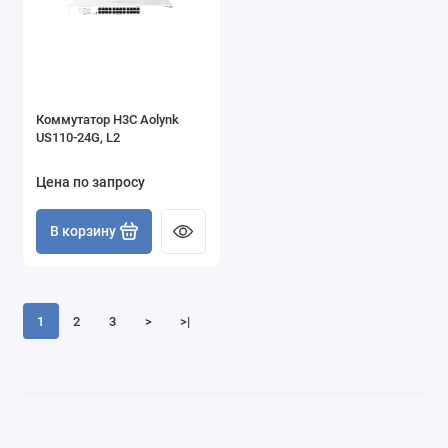
Коммутатор H3C Aolynk
US110-24G, L2
Цена по запросу
В корзину
1
2
3
>
>|