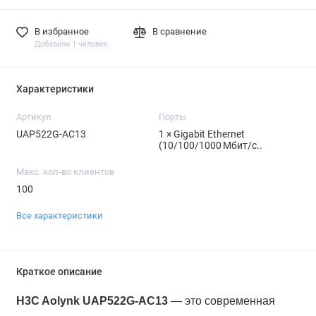
В избранное
В сравнение
Добавили 1 человек
Характеристики
Артикул
Порты
UAP522G-AC13
1 × Gigabit Ethernet
(10/100/1000 Мбит/с..
Макс. кол-во клиентов
100
Все характеристики
Краткое описание
H3C Aolynk UAP522G-AC13
— это современная