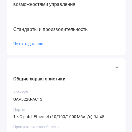
возможностями управления.
Стандарты и производительность
• Поддержка IEEE 802.11a/b/g/n/ac —
Читать дальше
совместимость со старыми и современными
клиентскими устройствами.
• Двухдиапазонная работа:
Общие характеристики
• 2.4 ГГц
Артикул
• 5 ГГц
UAP522G-AC13
• Технология MU-MIMO обеспечивает
Порты
1 × Gigabit Ethernet (10/100/1000 Мбит/с) RJ‑45
эффективную работу с несколькими
устройствами одновременно.
Пропускная способность