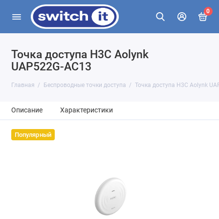
0
Точка доступа H3C Aolynk
UAP522G-AC13
Главная
Беспроводные точки доступа
Точка доступа H3C Aolynk U
Описание
Характеристики
Популярный