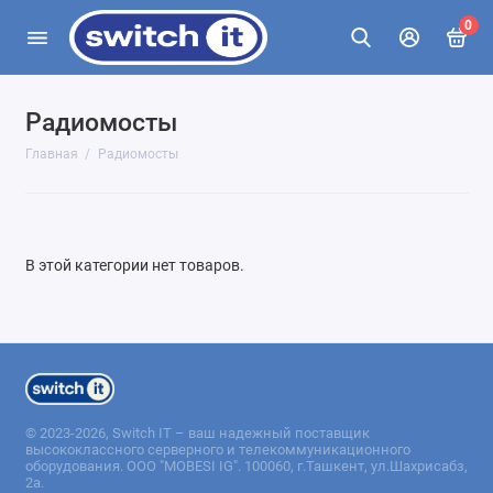
0
Радиомосты
Главная
Радиомосты
В этой категории нет товаров.
© 2023-2026, Switch IT – ваш надежный поставщик
высококлассного серверного и телекоммуникационного
оборудования. ООО "MOBESI IG". 100060, г.Ташкент, ул.Шахрисабз,
2а.