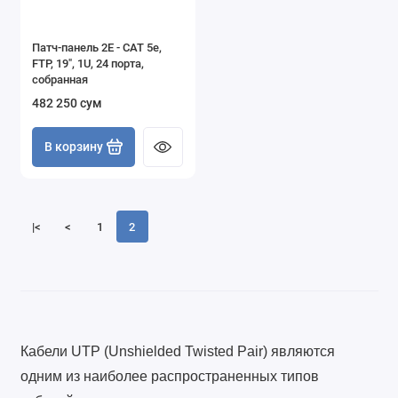
Патч-панель 2E - САТ 5e,
FTP, 19", 1U, 24 порта,
собранная
482 250 сум
В корзину
|<
<
1
2
Кабели UTP (Unshielded Twisted Pair) являются
одним из наиболее распространенных типов